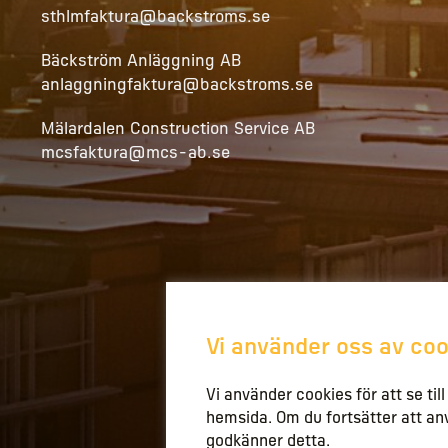
sthlmfaktura@backstroms.se
Bäckström Anläggning AB
anlaggningfaktura@backstroms.se
Mälardalen Construction Service AB
mcsfaktura@mcs-ab.se
Vi använder oss av coo
Vi använder cookies för att se til
hemsida. Om du fortsätter att a
godkänner detta.