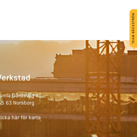
TEAM BÄCKSTRÖM
Verkstad
umla Gårdsväg 3
45 63 Norsborg
licka här för karta