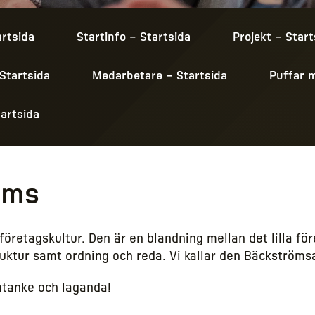
artsida
Startinfo – Startsida
Projekt – Start
 Startsida
Medarbetare – Startsida
Puffar 
tartsida
öms
 företagskultur. Den är en blandning mellan det lilla f
truktur samt ordning och reda. Vi kallar den Bäckström
mtanke och laganda!