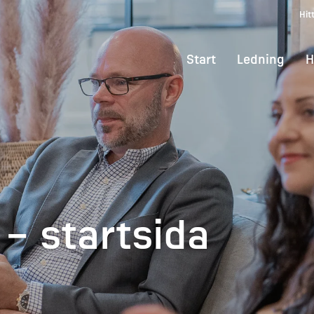
Hit
Start
Ledning
H
– startsida