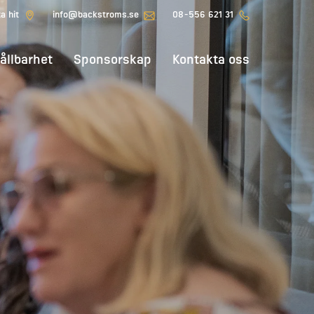
ta hit
info@backstroms.se
08-556 621 31
ållbarhet
Sponsorskap
Kontakta oss