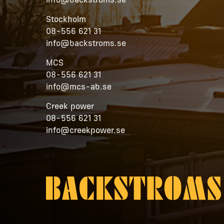
info@backstroms.se
Stockholm
08-556 621 31
info@backstroms.se
MCS
08-556 621 31
info@mcs-ab.se
Creek power
08-556 621 31
info@creekpower.se