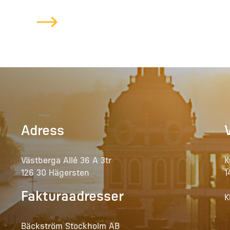
S OSS
Adress
Västberga Allé 36 A 3tr
K
126 30 Hägersten
1
Fakturaadresser
K
Bäckström Stockholm AB