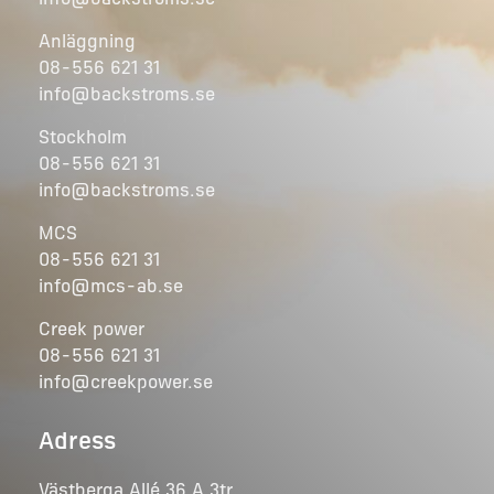
info@backstroms.se
Anläggning
08-556 621 31
info@backstroms.se
Stockholm
08-556 621 31
info@backstroms.se
MCS
08-556 621 31
info@mcs-ab.se
Creek power
08-556 621 31
info@creekpower.se
Adress
Västberga Allé 36 A 3tr