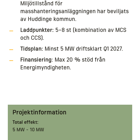
Miljötillstånd för
masshanteringsanläggningen har beviljats
av Huddinge kommun.
Laddpunkter:
5–8 st (kombination av MCS
och CCS).
Tidsplan:
Minst 5 MW driftsklart Q1 2027.
Finansiering
: Max 20 % stöd från
Energimyndigheten.
Projektinformation
Total effekt:
5 MW - 10 MW