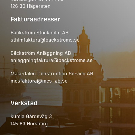
126 30 Hägersten
Fakturaadresser
Bäckström Stockholm AB
sthlmfaktura@backstroms.se
Bäckström Anläggning AB
anlaggningfaktura@backstroms.se
Mälardalen Construction Service AB
mcsfaktura@mcs-ab.se
Verkstad
Kumla Gårdsväg 3
145 63 Norsborg