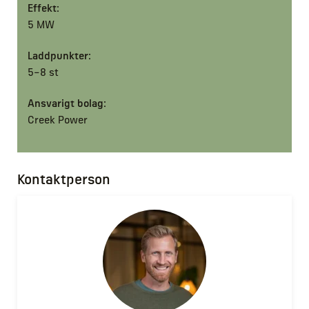
Effekt:
5 MW
Laddpunkter:
5–8 st
Ansvarigt bolag:
Creek Power
Kontaktperson