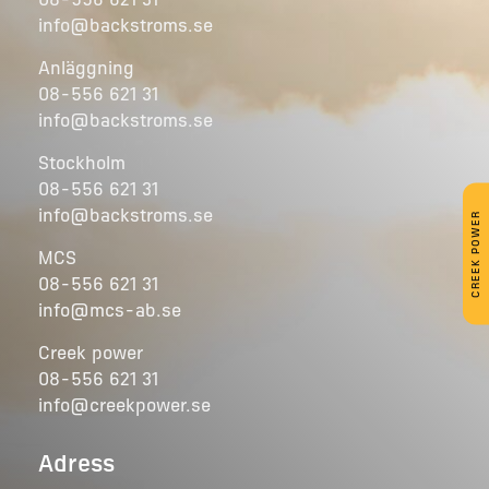
08-556 621 31
info@backstroms.se
Anläggning
08-556 621 31
info@backstroms.se
Stockholm
08-556 621 31
info@backstroms.se
CREEK POWER
MCS
08-556 621 31
info@mcs-ab.se
Creek power
08-556 621 31
info@creekpower.se
Adress