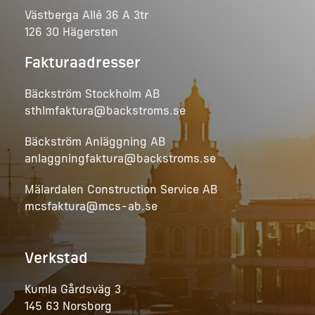
Västberga Allé 36 A 3tr
126 30 Hägersten
Fakturaadresser
Bäckström Stockholm AB
sthlmfaktura@backstroms.se
Bäckström Anläggning AB
anlaggningfaktura@backstroms.se
Mälardalen Construction Service AB
mcsfaktura@mcs-ab.se
Verkstad
Kumla Gårdsväg 3
145 63 Norsborg