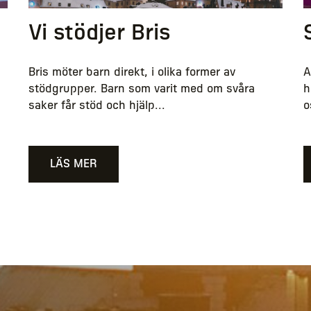
!
Vi stödjer Bris
Bris möter barn direkt, i olika former av
A
stödgrupper. Barn som varit med om svåra
h
saker får stöd och hjälp...
o
LÄS MER