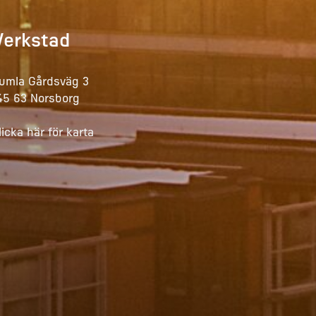
Verkstad
umla Gårdsväg 3
45 63 Norsborg
licka här för karta