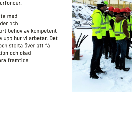
turfonder.
eta med
rder och
tort behov av kompetent
a upp hur vi arbetar. Det
ch stolta över att få
tion och ökad
åra framtida