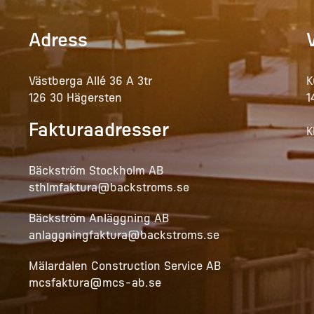
Adress
Västberga Allé 36 A 3tr
K
126 30 Hägersten
1
Fakturaadresser
K
Bäckström Stockholm AB
sthlmfaktura@backstroms.se
Bäckström Anläggning AB
anlaggningfaktura@backstroms.se
Mälardalen Construction Service AB
mcsfaktura@mcs-ab.se