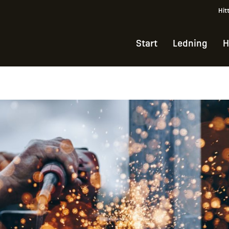
Hit
Start
Ledning
H