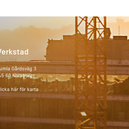
Verkstad
umla Gårdsväg 3
45 63 Norsborg
licka här för karta