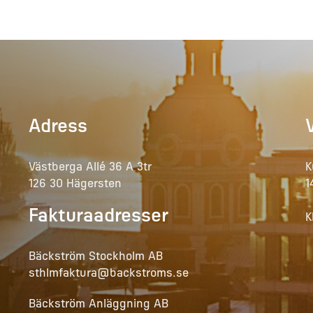
Adress
Västberga Allé 36 A 3tr
K
126 30 Hägersten
1
Fakturaadresser
K
Bäckström Stockholm AB
sthlmfaktura@backstroms.se
Bäckström Anläggning AB