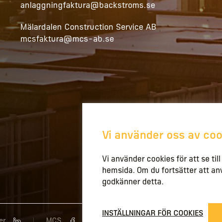
anlaggningfaktura@backstroms.se
Mälardalen Construction Service AB
mcsfaktura@mcs-ab.se
Vi använder oss av coo
Vi använder cookies för att se til
hemsida. Om du fortsätter att a
godkänner detta.
INSTÄLLNINGAR FÖR COOKIES
er
MCS
Stockholm