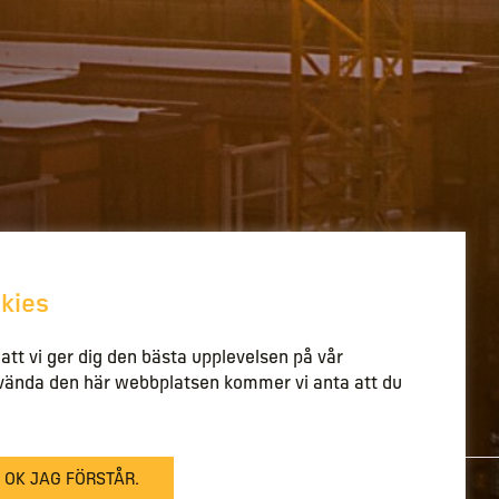
kies
l att vi ger dig den bästa upplevelsen på vår
nvända den här webbplatsen kommer vi anta att du
OK JAG FÖRSTÅR.
Besök vår YouTube-kanal