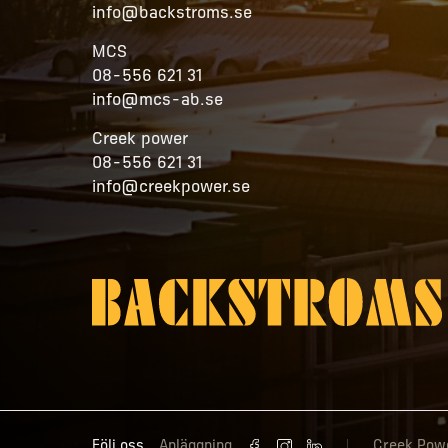
info@backstroms.se
MCS
08-556 621 31
info@mcs-ab.se
Creek power
08-556 621 31
info@creekpower.se
Följ oss
Anläggning
Creek Pow